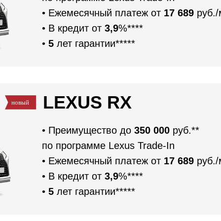
• Ежемесячный платеж от
17 689
руб./
• В кредит от
3,9
%****
•
5
лет гарантии*****
LEXUS RX
• Преимущество до
350 000
руб.**
по программе Lexus Trade-In
• Ежемесячный платеж от
17 689
руб./
• В кредит от
3,9
%****
Звоните-зафиксируем цену!
•
5
лет гарантии*****
Забрать в кредит