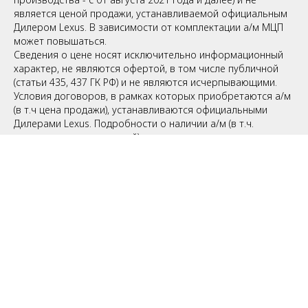
является ценой продажи, устанавливаемой официальным
Дилером Lexus. В зависимости от комплектации а/м МЦП
может повышаться.
Сведения о цене носят исключительно информационный
характер, не являются офертой, в том числе публичной
(статьи 435, 437 ГК РФ) и не являются исчерпывающими.
Условия договоров, в рамках которых приобретаются а/м
(в т.ч цена продажи), устанавливаются официальными
Дилерами Lexus. Подробности о наличии а/м (в т.ч.
конкретных комплектаций), их цене, а также о
возможности участия в различных акциях и кампаниях
уточняйте в отделе продаж.
Максимальная цена перепродажи автомобиля указана без
учета стоимости подключения к Программе «Пакетное ТО»
(далее «Программа»). Не является офертой (ст.435, 437 ГК
РФ). Розничную стоимость автомобиля, условия
подключения к Программе уточняйте в отделе продаж.
С 01 по 30 ноября 2021 года включительно указанная цена
является максимальной ценой перепродажи (МЦП) в
отношении автомобиля (а/м) Lexus LX 450d в комплектации