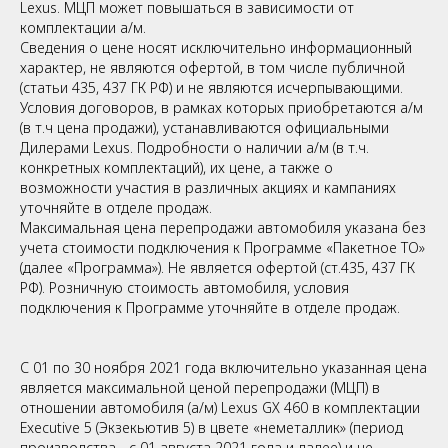
Lexus. МЦП может повышаться в зависимости от
комплектации а/м.
Сведения о цене носят исключительно информационный
характер, не являются офертой, в том числе публичной
(статьи 435, 437 ГК РФ) и не являются исчерпывающими.
Условия договоров, в рамках которых приобретаются а/м
(в т.ч цена продажи), устанавливаются официальными
Дилерами Lexus. Подробности о наличии а/м (в т.ч.
конкретных комплектаций), их цене, а также о
возможности участия в различных акциях и кампаниях
уточняйте в отделе продаж.
Максимальная цена перепродажи автомобиля указана без
учета стоимости подключения к Программе «Пакетное ТО»
(далее «Программа»). Не является офертой (ст.435, 437 ГК
РФ). Розничную стоимость автомобиля, условия
подключения к Программе уточняйте в отделе продаж.
С 01 по 30 ноября 2021 года включительно указанная цена
является максимальной ценой перепродажи (МЦП) в
отношении автомобиля (а/м) Lexus GX 460 в комплектации
Executive 5 (Экзекьютив 5) в цвете «неметаллик» (период
производства - с 01 августа 2021 года и далее) и не