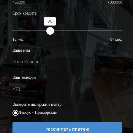
482000
7000000
Срок кредита
36
12 мес.
84 мес.
О
Ваше имя
на
Ваш телефон
Выберите дилерский центр
Лексус - Приморский
Рассчитать платёж